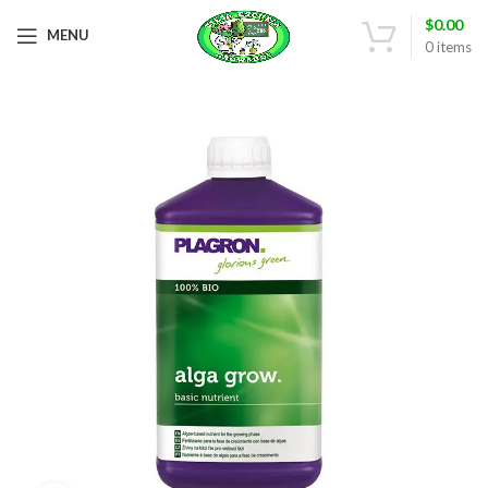
$
0.00
MENU
0
items