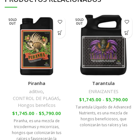
SOLD
SOLD
OUT
OUT
Piranha
Tarantula
aditivo
,
ENRAIZANTES
CONTROL DE PLAGAS
,
$
1,745.00
-
$
5,790.00
Hongos beneficos
Tarantula Líquido de Advanced
$
1,745.00
-
$
5,790.00
Nutrients, es una mezcla de
hongos beneficiosos, que
Piranha, es una mezcla de
colonizarán tus raíces y las
tricodermas y micorrizas,
protegerán contra todo tipo de
hongos que colonizarán tus
inclemencias.
raíces y favorecerán la