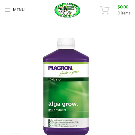
$
0.00
MENU
0
items