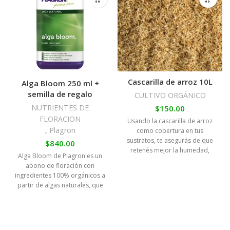
Cascarilla de arroz 10L
Alga Bloom 250 ml +
semilla de regalo
CULTIVO ORGÁNICO
NUTRIENTES DE
$
150.00
FLORACION
Usando la cascarilla de arroz
,
Plagron
como cobertura en tus
sustratos, te asegurás de que
$
840.00
retenés mejor la humedad,
Alga Bloom de Plagron es un
cuidas la
abono de floración con
ingredientes 100% orgánicos a
partir de algas naturales, que
te dará todo lo necesario para
a tus plantas en la fase de
floración, ideal para obtener
buenos cogollos ecológicos.