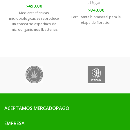
,
Urganic
$
450.00
$
840.00
Mediante técnicas
Fertilizante biomineral para la
microbiológicas se reproduce
etapa de floracion
un consorcio específico de
microorganismos (bacterias
fototróficas, actinobacterias,
bacterias acidolácticas,
levaduras y hongos
filamentosos) para aplicarlos
luego en elevada
concentración en los cultivos.
ACEPTAMOS MERCADOPAGO
EMPRESA