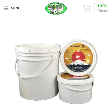
$
0.00
MENU
0
items