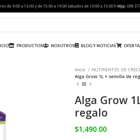
res de 9:00 a 13:00 y de 15:00 a 19:00 Sabados de 10:00 a 15:00 h
Wpp:
098 37
ICIO
PRODUCTOS
NOSOTROS
BLOG Y NOTICIAS
OFERTA
Inicio
NUTRIENTES DE CRE
Alga Grow 1L + semilla de re
Alga Grow 1L
regalo
$
1,490.00