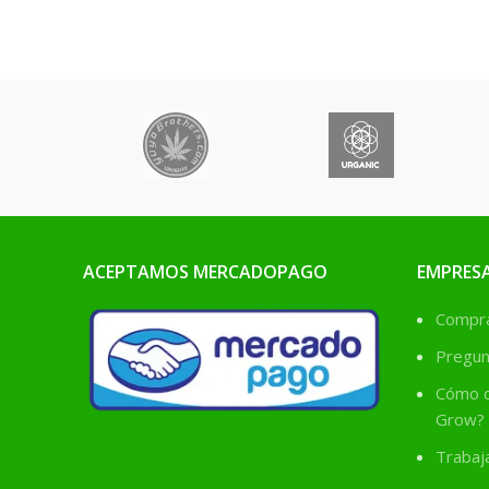
ACEPTAMOS MERCADOPAGO
EMPRES
Comprá
Pregun
Cómo c
Grow?
Trabaj