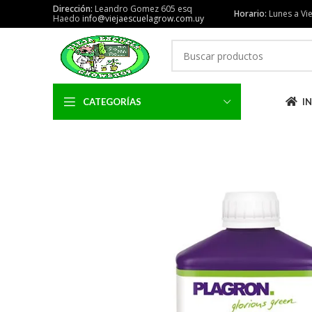
Dirección:
Leandro Gomez 605 esq
Horario:
Lunes a Vie
Haedo
info@viejaescuelagrow.com.uy
CATEGORÍAS
IN