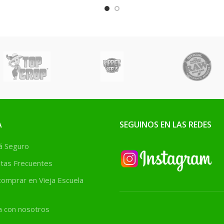
plantas una fuente de
nitrógeno y unos micro
elementos para que puedan
sobrevivir con éxito a las
primeras semanas del
periodo de crecimiento.
A
SEGUINOS EN LAS REDES
 Seguro
tas Frecuentes
omprar en Vieja Escuela
a con nosotros