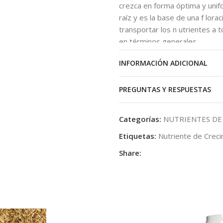
crezca en forma óptima y unifo
raíz y es la base de una f lor
transportar los n utrientes a 
en términos generales.
Con Alga de Crecimiento de Pl
INFORMACIÓN ADICIONAL
utrientes, controla usted el de
abundancia de sustancias auxil
PREGUNTAS Y RESPUESTAS
tratadas con Alga de Crecimie
óptima en muy corto plazo.
Categorías:
NUTRIENTES DE
Alga de Crecimiento de Plagron
Etiquetas:
Nutriente de Crec
P-K absorbible directamente po
Share:
Alga de Crecimiento de Plagro
aminoácidos, oligoelementos y
Estos componentes no sólo se
la planta y una abundante form