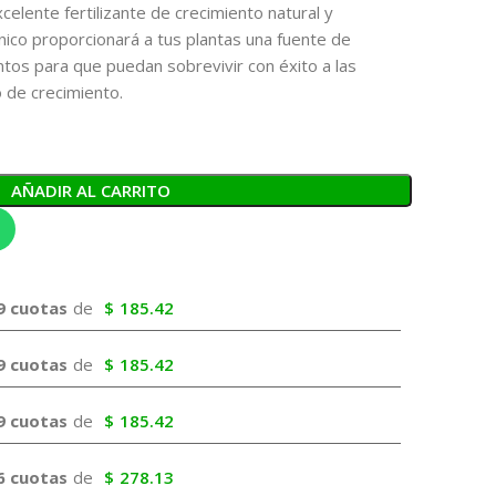
elente fertilizante de crecimiento natural y
nico proporcionará a tus plantas una fuente de
tos para que puedan sobrevivir con éxito a las
 de crecimiento.
AÑADIR AL CARRITO
9 cuotas
de
$
185.42
9 cuotas
de
$
185.42
9 cuotas
de
$
185.42
6 cuotas
de
$
278.13