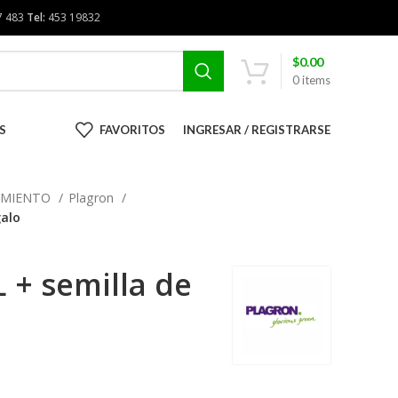
7 483
Tel:
453 19832
$
0.00
0
items
S
FAVORITOS
INGRESAR / REGISTRARSE
CIMIENTO
Plagron
galo
 + semilla de