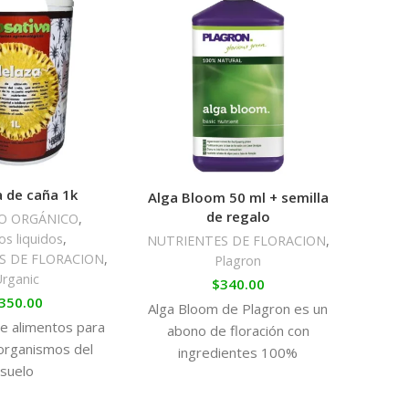
tencia y estimulan la formación de clorofila.
 1 litro de agua. Riegue las plantas con esta
 de caña 1k
Alga 
Alga Bloom 50 ml + semilla
de regalo
O ORGÁNICO
,
s liquidos
,
NUTRIENTES DE FLORACION
,
S DE FLORACION
,
Plagron
Urganic
$
340.00
350.00
Alga Bloom de Plagron es un
Alga 
de alimentos para
abono de floración con
exce
oorganismos del
ingredientes 100%
cr
suelo
orgánicos a partir de algas
ecol
naturales, que te dará todo