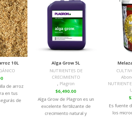
refuerzan su capacidad de resis
Modo de empleo: Diluya 4 ml en
solución 1 vez por semana.
arroz 10L
Alga Grow 5L
Melaza
GÁNICO
NUTRIENTES DE
CULTIV
CRECIMIENTO
Abono
00
,
Plagron
NUTRIENTE
lla de arroz
$
6,490.00
ra en tus
$
Alga Grow de Plagron es un
segurás de
Es fuente 
excelente fertilizante de
mejor la
los micr
crecimiento natural y
idas la
ecológico. Este producto
orgánico proporcionará a tus