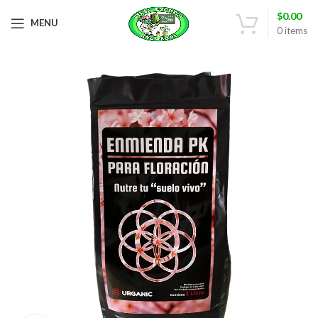
$
0.00
MENU
0
items