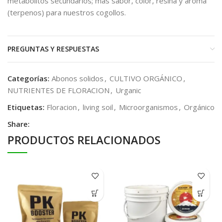
metabolitos secundarios; más sabor, color, resina y aroma
(terpenos) para nuestros cogollos.
PREGUNTAS Y RESPUESTAS
Categorías:
Abonos solidos
,
CULTIVO ORGÁNICO
,
NUTRIENTES DE FLORACION
,
Urganic
Etiquetas:
Floracion
,
living soil
,
Microorganismos
,
Orgánico
Share:
PRODUCTOS RELACIONADOS