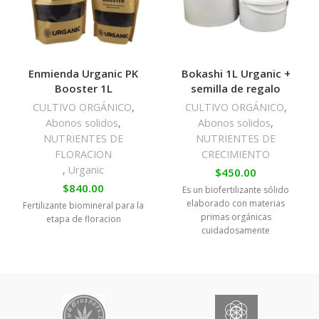
Enmienda Urganic PK
Bokashi 1L Urganic +
Booster 1L
semilla de regalo
CULTIVO ORGÁNICO
,
CULTIVO ORGÁNICO
,
Abonos solidos
,
Abonos solidos
,
NUTRIENTES DE
NUTRIENTES DE
FLORACION
CRECIMIENTO
,
Urganic
$
450.00
$
840.00
Es un biofertilizante sólido
elaborado con materias
Fertilizante biomineral para la
primas orgánicas
etapa de floracion
cuidadosamente
seleccionadas, brindando las
condiciones ideales para la
reproducción de un