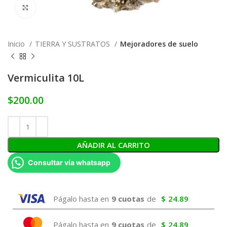
Click to enlarge
Inicio
TIERRA Y SUSTRATOS
Mejoradores de suelo
Vermiculita 10L
$
200.00
AÑADIR AL CARRITO
Consultar vía whatsapp
Págalo hasta en
9 cuotas
de
$
24.89
Págalo hasta en
9 cuotas
de
$
24.89