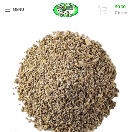
$
0.00
MENU
0
items