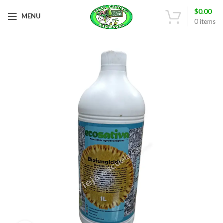
$
0.00
MENU
0
items