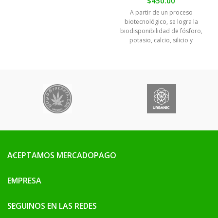
$
450.00
A partir de un proceso
biotecnológico, se logra la
biodisponibilidad de fósforo,
potasio, calcio, silicio y
moléculas quelatadas y
bioestimulantes.
ACEPTAMOS MERCADOPAGO
EMPRESA
SEGUINOS EN LAS REDES