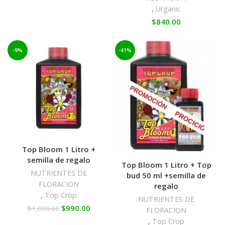
,
Urganic
$
840.00
-9%
-41%
Top Bloom 1 Litro +
semilla de regalo
Top Bloom 1 Litro + Top
NUTRIENTES DE
bud 50 ml +semilla de
FLORACION
regalo
,
Top Crop
NUTRIENTES DE
$
990.00
$
1,090.00
FLORACION
,
Top Crop