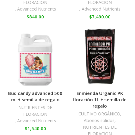
FLORACION
FLORACION
,
Advanced Nutrients
,
Advanced Nutrients
$
840.00
$
7,490.00
Bud candy advanced 500
Enmienda Urganic PK
ml + semilla de regalo
floración 1L + semilla de
regalo
NUTRIENTES DE
CULTIVO ORGÁNICO
,
FLORACION
Abonos solidos
,
,
Advanced Nutrients
NUTRIENTES DE
$
1,540.00
FLORACION