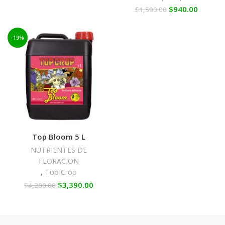
$
940.00
$
1,590.00
-19%
Top Bloom 5 L
NUTRIENTES DE
FLORACION
,
Top Crop
$
3,390.00
$
4,200.00