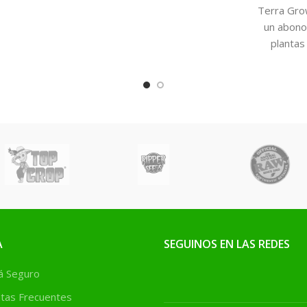
en macro y
vegetal formulado a base de
Terra Gro
ntes que
extractos de plantas,
un abono
ensas frente
principalmente algas
plantas
y estrés en
marinas y polen de
crecimie
lantas
leguminosas rico en
alimentarás
esteroides naturales.
prepararás 
con buenos
MÁS SEMI
A
SEGUINOS EN LAS REDES
 Seguro
tas Frecuentes