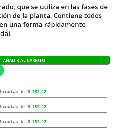
do, que se utiliza en las fases de
ción de la planta. Contiene todos
s en una forma rápidamente
da).
AÑADIR AL CARRITO
9 cuotas
de
$
185.42
9 cuotas
de
$
185.42
9 cuotas
de
$
185.42