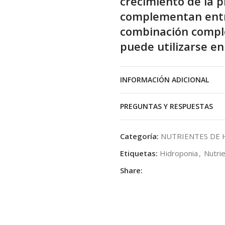
crecimiento de la 
complementan entre
combinación compl
puede utilizarse en
Las ventajas de Hydro A &
INFORMACIÓN ADICIONAL
Proporciona un control
Altamente concentrad
PREGUNTAS Y RESPUESTAS
No produce cristalizaci
Dosificación y uso
Categoría:
NUTRIENTES DE 
Etiquetas:
Hidroponia
,
Nutri
Agitar bien antes de util
litro de agua (1:400). Po
Share:
de Hydro B. Utiliza la co
Características
Hydro A