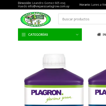
Dirección:
Leandro Gomez 605 esq
Horario:
Lunes a Vie
Haedo
info@viejaescuelagrow.com.uy
CATEGORÍAS
IN