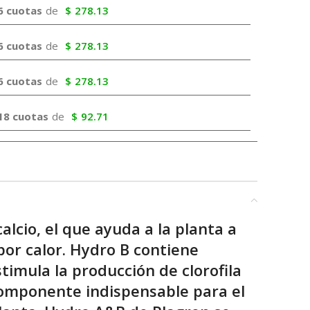
6 cuotas
de
$
278.13
6 cuotas
de
$
278.13
6 cuotas
de
$
278.13
18 cuotas
de
$
92.71
alcio, el que ayuda a la planta a
por calor. Hydro B contiene
timula la producción de clorofila
componente indispensable para el