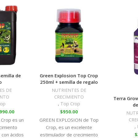
NPK (3-0-1)
Ca 4,2%
MgO 0,4%
Hydro B
NPK (1-3-6)
MgO 1,4%
semilla de
Green Explosion Top Crop
o
250ml + semilla de regalo
ES DE
NUTRIENTES DE
ENTO
CRECIMIENTO
Terra Grow
rop
,
Top Crop
de
990.00
$
950.00
NUTR
CRE
 Crop es un
GREEN EXPLOSION de Top
,
cimiento
Crop, es un excelente
$
 con ácidos
estimulador de crecimiento