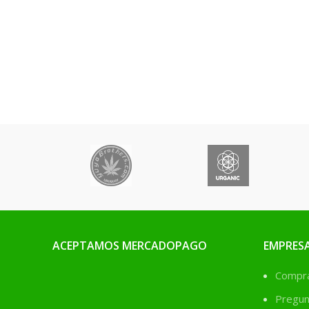
aporta los nutrientes
húmicos y rico 
imprescindibles para que tus
micron utrie
plantas crezcan sanas y
refuerza las def
fuertes en sustrato de
a enfermedades 
tierra.
nuestras p
ACEPTAMOS MERCADOPAGO
EMPRES
Comprá
Pregun