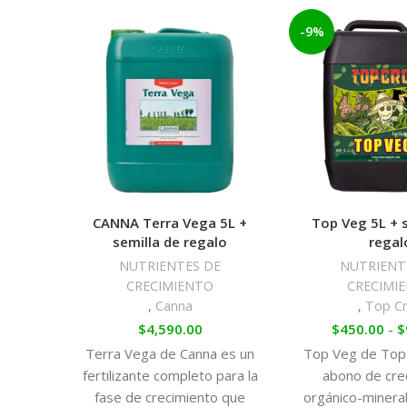
-9%
CANNA Terra Vega 5L +
Top Veg 5L + 
semilla de regalo
regal
NUTRIENTES DE
NUTRIENT
CRECIMIENTO
CRECIMI
,
Canna
,
Top C
$
4,590.00
$
450.00
-
$
Terra Vega de Canna es un
Top Veg de Top
fertilizante completo para la
abono de cre
fase de crecimiento que
orgánico-mineral