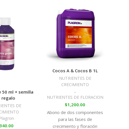
Cocos A & Cocos B 1L
NUTRIENTES DE
Pl
CRECIMIENTO
s
,
 50 ml + semilla
NUTRIENTES DE FLORACION
 regalo
$
1,200.00
IENTES DE
CIMIENTO
Abono de dos componentes
NUTRI
Plagron
para las fases de
340.00
crecimiento y floración