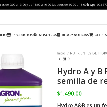
res de 9:00 a 13:00 y de 15:00 a 19:00 Sabados de 10:00 a 15:00 h
Wpp:
098 37
ICIO
PRODUCTOS
NOSOTROS
BLOG Y NOTICIAS
OFERTA
Inicio
NUTRIENTES DE HID
Hydro A y B 
semilla de r
$
1,490.00
Hydro A&B es un fer