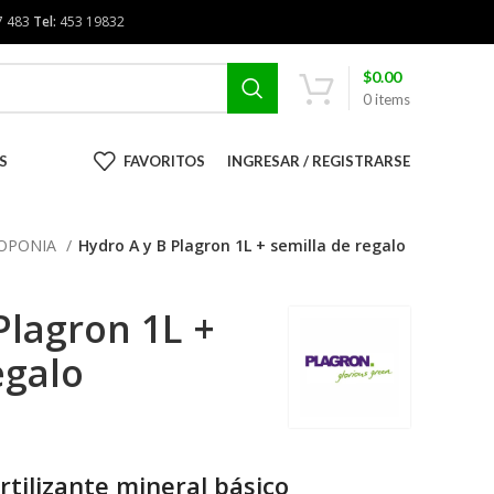
7 483
Tel:
453 19832
$
0.00
0
items
S
FAVORITOS
INGRESAR / REGISTRARSE
ROPONIA
Hydro A y B Plagron 1L + semilla de regalo
Plagron 1L +
egalo
tilizante mineral básico