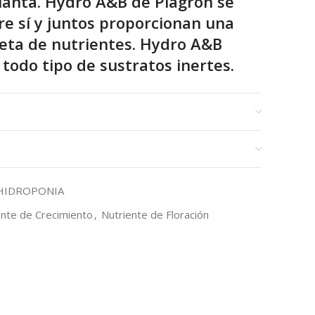
planta. Hydro A&B de Plagron se
 sí y juntos proporcionan una
eta de nutrientes. Hydro A&B
 todo tipo de sustratos inertes.
 Hydro B
 total de los valores de EC y pH.
o, es económico.
ón en el tanque de riego
HIDROPONIA
ente de Crecimiento
,
Nutriente de Floración
izar. Añadir como máximo 2,5 ml de Hydro A por 1
r cada dosis de Hydro A, añade una misma cantidad
mbinación de Hydro A e Hydro B en cada riego.