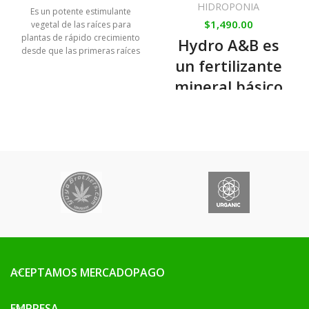
HIDROPONIA
Es un potente estimulante
$
1,490.00
vegetal de las raíces para
plantas de rápido crecimiento
Hydro A&B es
desde que las primeras raíces
un fertilizante
ya son visibles. Favorece el
desarrollo de las raíces,
mineral básico
incrementa la resistencia a las
altamente
enfermedades y estimula la
calidad interior y exterior de la
concentrado,
planta.
que se utiliza en
las fases de
crecimiento y
floración de la
planta. Contiene
todos los
oligoelementos
ACEPTAMOS MERCADOPAGO
en una forma
EMPRESA