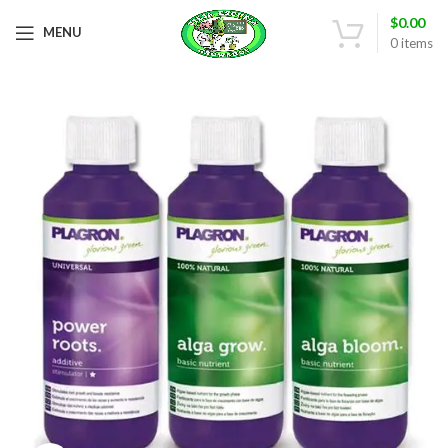
$
0.00
MENU
0
items