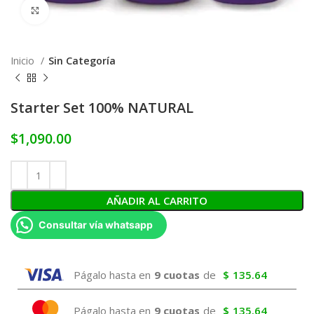
Click to enlarge
Inicio
Sin Categoría
Starter Set 100% NATURAL
$
1,090.00
AÑADIR AL CARRITO
Consultar vía whatsapp
Págalo hasta en
9 cuotas
de
$
135.64
Págalo hasta en
9 cuotas
de
$
135.64