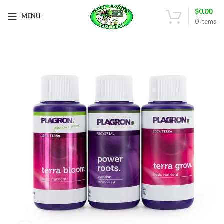
$
0.00
MENU
0
items