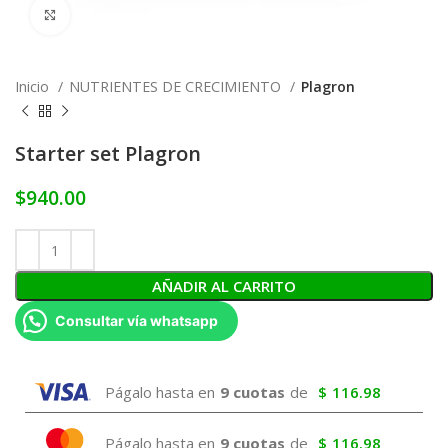
Click to enlarge
Inicio
NUTRIENTES DE CRECIMIENTO
Plagron
Starter set Plagron
$
940.00
AÑADIR AL CARRITO
Consultar vía whatsapp
Págalo hasta en
9 cuotas
de
$
116.98
Págalo hasta en
9 cuotas
de
$
116.98