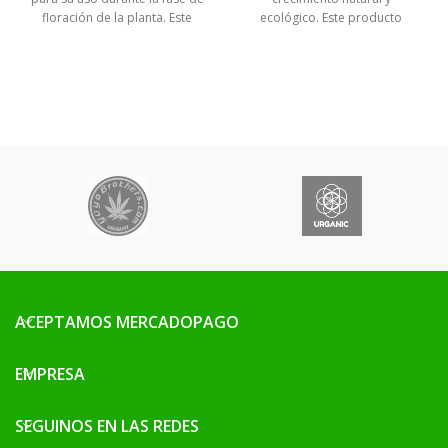
floración de la planta. Este
ecológico. Este producto
orgánico proporcionará a tus
plantas una fuente de
nitrógeno y unos micro
elementos para que puedan
sobrevivir con éxito a las
primeras semanas del periodo
de crecimiento.
ACEPTAMOS MERCADOPAGO
EMPRESA
SEGUINOS EN LAS REDES