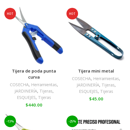
HOT
HOT
Tijera de poda punta
Tijera mini metal
curva
COSECHA
,
Herramientas
,
COSECHA
,
Herramientas
,
JARDINERÍA
,
Tijeras
,
JARDINERÍA
,
Tijeras
,
ESQUEJES
,
Tijeras
ESQUEJES
,
Tijeras
$
45.00
$
440.00
-13%
-25%