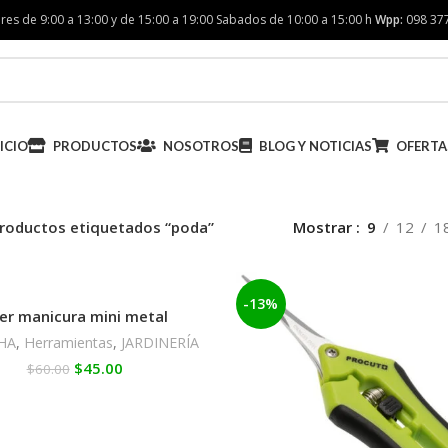
res de 9:00 a 13:00 y de 15:00 a 19:00 Sabados de 10:00 a 15:00 h
Wpp:
098 37
ICIO
PRODUCTOS
NOSOTROS
BLOG Y NOTICIAS
OFERTA
roductos etiquetados “poda”
Mostrar
9
12
1
-13%
jer manicura mini metal
HA
,
Herramientas
,
JARDINERÍA
$
45.00
$
60.00