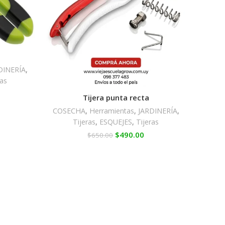
DINERÍA
,
ras
Tijera punta recta
COSECHA
,
Herramientas
,
JARDINERÍA
,
Tijeras
,
ESQUEJES
,
Tijeras
$
490.00
$
650.00