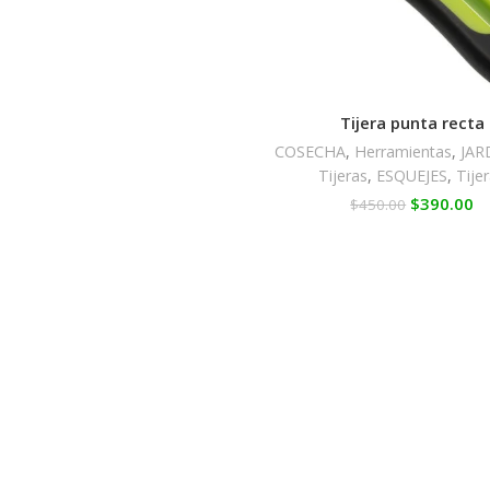
Tijera punta recta
COSECHA
,
Herramientas
,
JAR
Tijeras
,
ESQUEJES
,
Tije
$
390.00
$
450.00