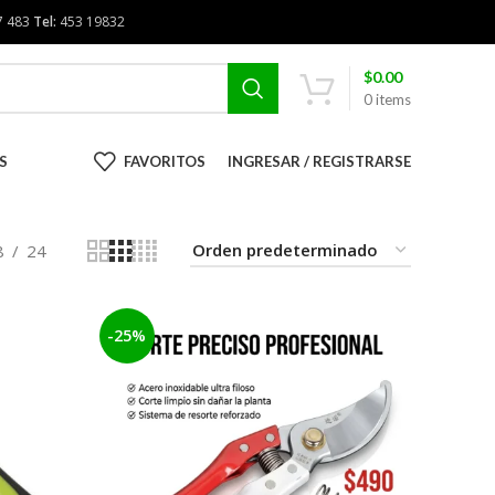
7 483
Tel:
453 19832
$
0.00
0
items
S
FAVORITOS
INGRESAR / REGISTRARSE
8
24
-25%