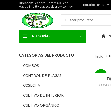
Dirección:
Leandro Gomez 605 esq
Horario:
Lunes a Vie
Haedo
info@viejaescuelagrow.com.uy
CATEGORÍAS
IN
CATEGORÍAS DEL PRODUCTO
Inicio
P
COMBOS
CONTROL DE PLAGAS
-25%
Ti
COSEC
COSECHA
CULTIVO DE INTERIOR
CULTIVO ORGÁNICO