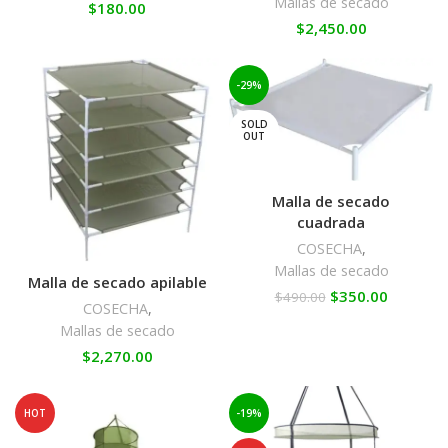
Mallas de secado
$
180.00
$
2,450.00
-29%
SOLD
OUT
Malla de secado
cuadrada
COSECHA
,
Mallas de secado
Malla de secado apilable
$
350.00
$
490.00
COSECHA
,
Mallas de secado
$
2,270.00
HOT
-19%