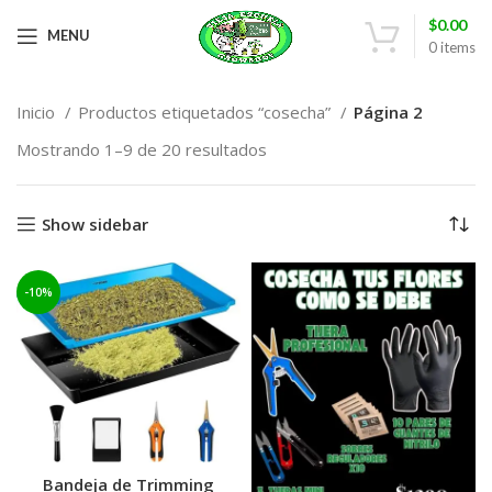
$
0.00
MENU
0
items
Inicio
Productos etiquetados “cosecha”
Página 2
Mostrando 1–9 de 20 resultados
Show sidebar
-10%
Bandeja de Trimming