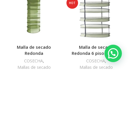
HOT
Malla de secado
Malla de secado
Redonda
Redonda 6 pisos 60 cm
COSECHA
,
COSECHA
,
Mallas de secado
Mallas de secado
$
1,590.00
$
1,790.00
$
2,200.00
-6%