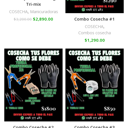
Tri-mix
COSECHA
,
Manicuradoras
$
2,890.00
Combo Cosecha #1
$
3,200.00
COSECHA
,
Combos cosecha
$
1,290.00
Combo Cosecha #2
Combo Cosecha #3