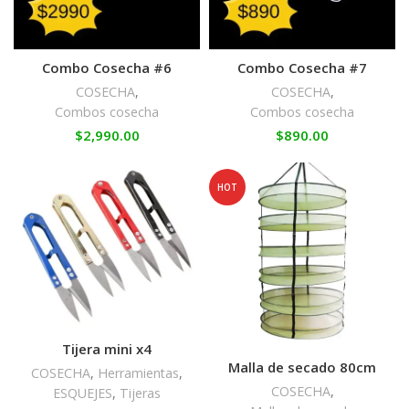
Combo Cosecha #6
Combo Cosecha #7
COSECHA
,
COSECHA
,
Combos cosecha
Combos cosecha
$
2,990.00
$
890.00
HOT
Tijera mini x4
Malla de secado 80cm
COSECHA
,
Herramientas
,
COSECHA
,
ESQUEJES
,
Tijeras