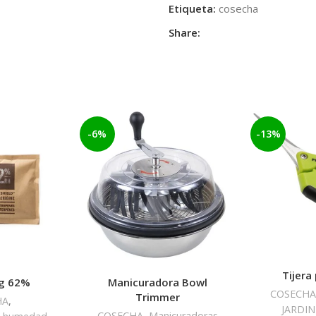
Etiqueta:
cosecha
Share:
-6%
-13%
Tijera
g 62%
Manicuradora Bowl
COSECH
Trimmer
HA
,
JARDIN
COSECHA
,
Manicuradoras