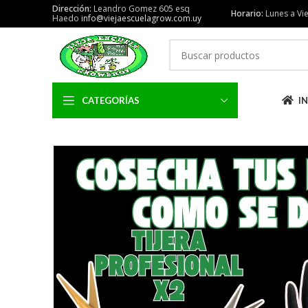
Dirección:
Leandro Gomez 605 esq
Horario:
Lunes a Vie
Haedo
info@viejaescuelagrow.com.uy
CATEGORÍAS
IN