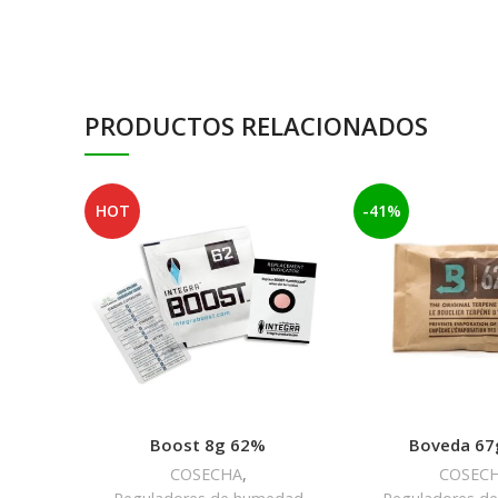
PRODUCTOS RELACIONADOS
HOT
-41%
Boost 8g 62%
Boveda 67
COSECHA
,
COSEC