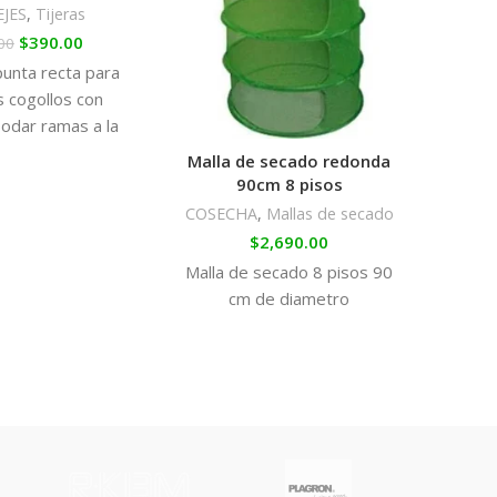
Reg
JES
,
Tijeras
$
390.00
00
Al
punta recta para
s cogollos con
as
 podar ramas a la
hum
alizar esquejes o
Malla de secado redonda
c
luso ramas bajas
90cm 8 pisos
terp
reciben bastante
COSECHA
,
Mallas de secado
para
luz.
$
2,690.00
má
Malla de secado 8 pisos 90
mom
cm de diametro
aunq
des