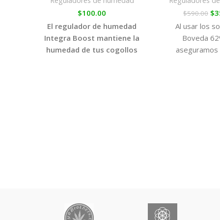
Reguladores de humedad
Reguladores d
$
100.00
$
3
$
590.00
El regulador de humedad
Al usar los s
Integra Boost mantiene la
Boveda 62
humedad de tus cogollos
aseguramos 
secos en el nivel adecuado
humedad adec
para conseguir el mejor
conservar to
curado y almacenado.
terpenos de la 
para poder disf
máxima calid
momento del 
aunque sea va
después de la