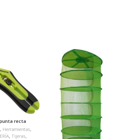
HOT
 punta recta
A
,
Herramientas
,
ERÍA
,
Tijeras
,