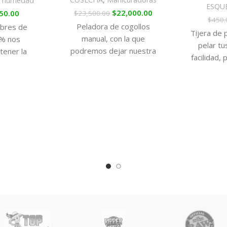
e humedad
ESQUE
$
22,000.00
50.00
$
23,500.00
$
450.
Peladora de cogollos
obres de
Tijera de 
manual, con la que
% nos
pelar tu
podremos dejar nuestra
tener la
facilidad,
cosecha sin hojas con un fácil
uada para
hora de re
gesto de girar una
dos los
podar inc
marihuana,
que ya no 
rutar de la
ad en el
consumo,
rios meses
 cosecha.