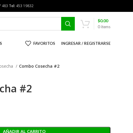
7 483
Tel:
453 19832
$
0.00
0
items
S
FAVORITOS
INGRESAR / REGISTRARSE
osecha
Combo Cosecha #2
cha #2
AÑADIR AL CARRITO