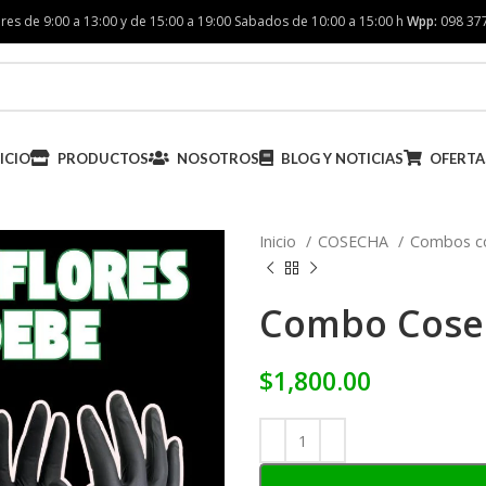
res de 9:00 a 13:00 y de 15:00 a 19:00 Sabados de 10:00 a 15:00 h
Wpp:
098 37
ICIO
PRODUCTOS
NOSOTROS
BLOG Y NOTICIAS
OFERTA
Inicio
COSECHA
Combos c
Combo Cose
$
1,800.00