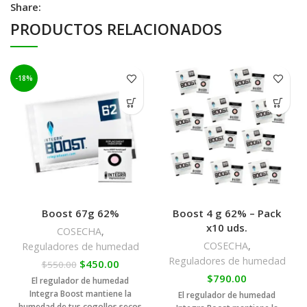
Share:
PRODUCTOS RELACIONADOS
-18%
Boost 67g 62%
Boost 4 g 62% – Pack
x10 uds.
COSECHA
,
COSECHA
,
Reguladores de humedad
Reguladores de humedad
$
450.00
$
550.00
$
790.00
El regulador de humedad
Integra Boost mantiene la
El regulador de humedad
humedad de tus cogollos secos