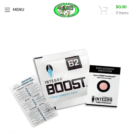
$
0.00
MENU
0
items