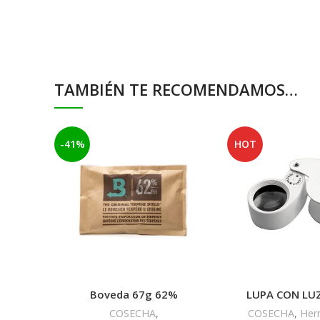
TAMBIÉN TE RECOMENDAMOS…
-41%
HOT
Boveda 67g 62%
LUPA CON LUZ
COSECHA
,
COSECHA
,
Her