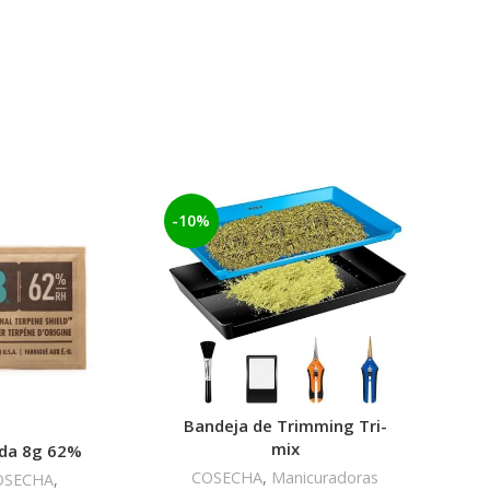
-10%
-26%
Bandeja de Trimming Tri-
mix
da 8g 62%
Boved
COSECHA
,
Manicuradoras
OSECHA
,