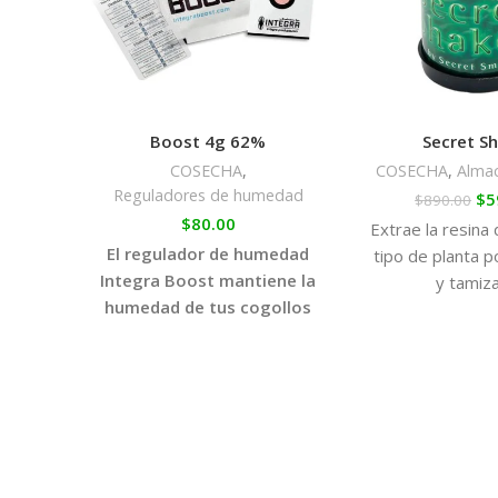
Boost 4g 62%
Secret S
COSECHA
,
COSECHA
,
Alma
Reguladores de humedad
$
5
$
890.00
$
80.00
Extrae la resina 
El regulador de humedad
tipo de planta p
Integra Boost mantiene la
y tamiz
humedad de tus cogollos
secos en el nivel adecuado
para conseguir el mejor
curado y almacenado.