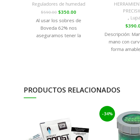
Reguladores de humedad
HERRAMIEN
PRECIS
$
350.00
$
590.00
,
Lup
Al usar los sobres de
$
390.
Boveda 62% nos
Descripción: Ma
aseguramos tener la
mano con curv
humedad adecuada para
forma amable
conservar todos los
agarre có
terpenos de la marihuana,
para poder disfrutar de la
máxima calidad en el
momento del consumo,
aunque sea varios meses
PRODUCTOS RELACIONADOS
después de la cosecha.
-34%