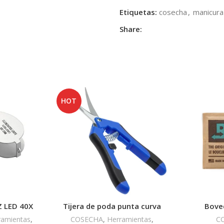
Etiquetas:
cosecha
,
manicura
Share:
HOT
 LED 40X
Tijera de poda punta curva
Bove
ramientas
,
COSECHA
,
Herramientas
,
C