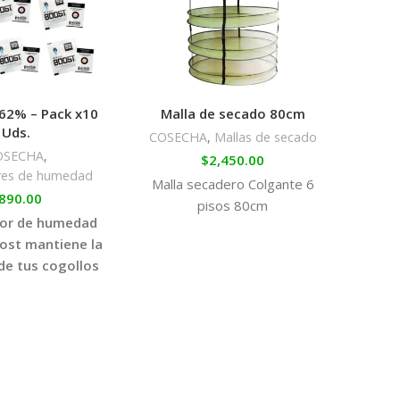
62% – Pack x10
Malla de secado 80cm
M
Uds.
T
COSECHA
,
Mallas de secado
OSECHA
,
COS
$
2,450.00
res de humedad
$
55
Malla secadero Colgante 6
890.00
Muy 
pisos 80cm
dor de humedad
más 
ost mantiene la
moto
e tus cogollos
cum
l nivel adecuado
eguir el mejor
y almacenado.