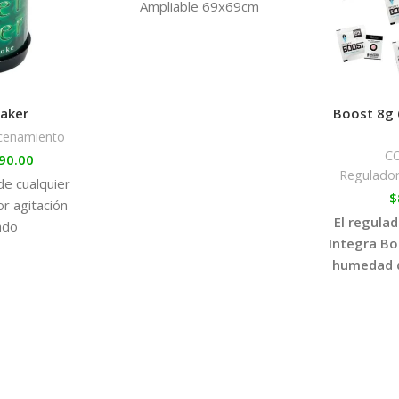
Ampliable 69x69cm
haker
Boost 8g 
cenamiento
C
90.00
Regulado
de cualquier
$
or agitación
El regula
ado
Integra Bo
humedad d
secos en e
para cons
curado 