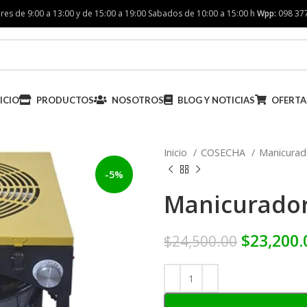
res de 9:00 a 13:00 y de 15:00 a 19:00 Sabados de 10:00 a 15:00 h
Wpp:
098 37
ICIO
PRODUCTOS
NOSOTROS
BLOG Y NOTICIAS
OFERTA
Inicio
COSECHA
Manicura
-5%
Manicurado
$
23,200.
$
24,500.00