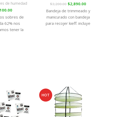
res de humedad
$
2,890.00
$
3,200.00
Reg
100.00
Bandeja de trimmeado y
manicurado con bandeja
 los sobres de
Al
para recojer kieff. incluye
da 62% nos
pincel, lupa mas 2 tijeras
mos tener la
as
profesionales de regalo
adecuada para
hum
var todos los
c
de la marihuana,
terp
 disfrutar de la
para
calidad en el
má
 del consumo,
mom
a varios meses
aunq
de la cosecha.
des
HOT
-9%