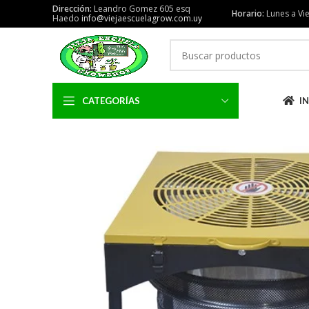
Dirección:
Leandro Gomez 605 esq
Horario:
Lunes a Vie
Haedo
info@viejaescuelagrow.com.uy
CATEGORÍAS
IN