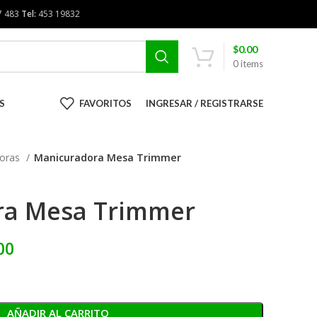
7 483
Tel:
453 19832
$
0.00
0
items
S
FAVORITOS
INGRESAR / REGISTRARSE
doras
Manicuradora Mesa Trimmer
ra Mesa Trimmer
00
AÑADIR AL CARRITO