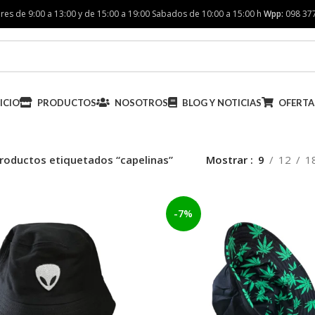
res de 9:00 a 13:00 y de 15:00 a 19:00 Sabados de 10:00 a 15:00 h
Wpp:
098 37
ICIO
PRODUCTOS
NOSOTROS
BLOG Y NOTICIAS
OFERTA
roductos etiquetados “capelinas”
Mostrar
9
12
1
-7%