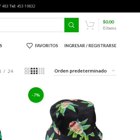
7 483
Tel:
453 19832
$
0.00
0
items
S
FAVORITOS
INGRESAR / REGISTRARSE
8
24
-7%