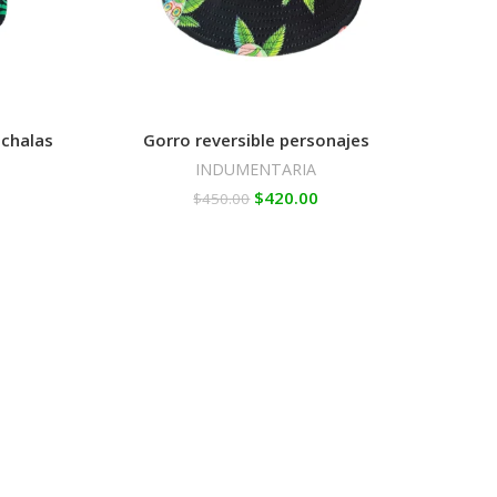
 chalas
Gorro reversible personajes
INDUMENTARIA
$
420.00
$
450.00