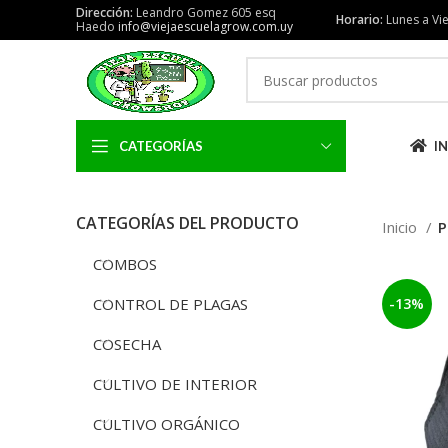
Dirección:
Leandro Gomez 605 esq
Horario:
Lunes a Vie
Haedo
info@viejaescuelagrow.com.uy
CATEGORÍAS
IN
CATEGORÍAS DEL PRODUCTO
Inicio
P
COMBOS
CONTROL DE PLAGAS
-13%
COSECHA
CULTIVO DE INTERIOR
CULTIVO ORGÁNICO