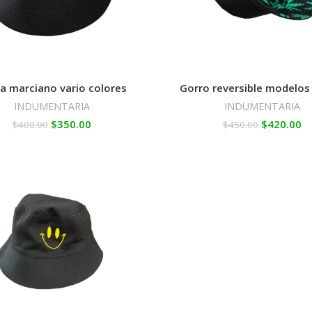
a marciano vario colores
Gorro reversible modelos
INDUMENTARIA
INDUMENTARIA
$
350.00
$
420.00
$
400.00
$
450.00