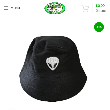
$
0.00
MENU
0
items
-13%