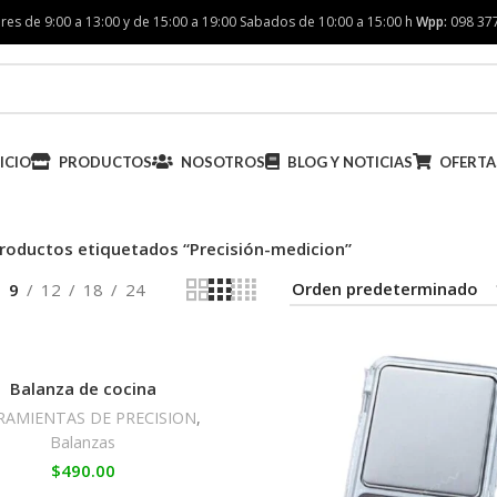
res de 9:00 a 13:00 y de 15:00 a 19:00 Sabados de 10:00 a 15:00 h
Wpp:
098 37
ICIO
PRODUCTOS
NOSOTROS
BLOG Y NOTICIAS
OFERTA
roductos etiquetados “Precisión-medicion”
9
12
18
24
Balanza de cocina
RAMIENTAS DE PRECISION
,
Balanzas
$
490.00