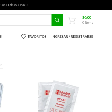
7 483
Tel:
453 19832
$
0.00
0
items
S
FAVORITOS
INGRESAR / REGISTRARSE