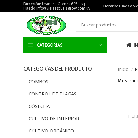
Dirección:
Leandro Gomez 605 esq
Horario:
Lunes a Vie
Haedo
info@viejaescuelagrow.com.uy
CATEGORÍAS
IN
CATEGORÍAS DEL PRODUCTO
Inicio
P
Mostrar
COMBOS
CONTROL DE PLAGAS
COSECHA
HER
CULTIVO DE INTERIOR
CULTIVO ORGÁNICO