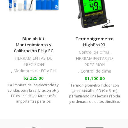
Bluelab Kit
Termohigrometro
Mantenimiento y
HighPro XL
Calibración PH y EC
Control de clima
,
HERRAMIENTAS DE
HERRAMIENTAS DE
PRECISION
PRECISION
,
Medidores de EC y PH
,
Control de clima
$
2,225.00
$
1,100.00
La limpieza de los electrodos y
Termohigrometro Indoor con
sondas para la calibración pH y
gran pantalla LCD (9 x 6 cm)
EC es una de las tareas más
permitiendo una lectura rápida
importantes para los
y ordenada de datos climático.
cultivadores que poseen un
La
medidor de pH o EC.