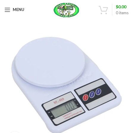
$
0.00
MENU
0
items