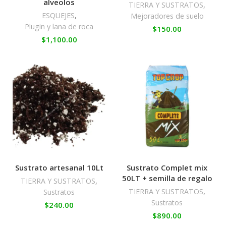
alveolos
TIERRA Y SUSTRATOS
,
ESQUEJES
,
Mejoradores de suelo
Plugin y lana de roca
$
150.00
$
1,100.00
Sustrato artesanal 10Lt
Sustrato Complet mix
50LT + semilla de regalo
TIERRA Y SUSTRATOS
,
TIERRA Y SUSTRATOS
,
Sustratos
Sustratos
$
240.00
$
890.00