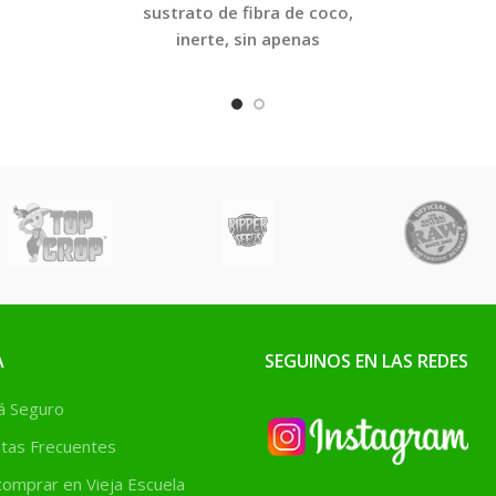
de
sustrato de fibra de coco,
inerte, sin apenas
elementos asimilables por
tus plantas
, que requerirá
un fertilizado permanente y
adecuado. Este sustrato es
ideal para cultivar nuestras
plantas de marihuana, ya
que tendremos un control
exhaustivo de los niveles de
EC y pH.
A
SEGUINOS EN LAS REDES
 Seguro
tas Frecuentes
omprar en Vieja Escuela