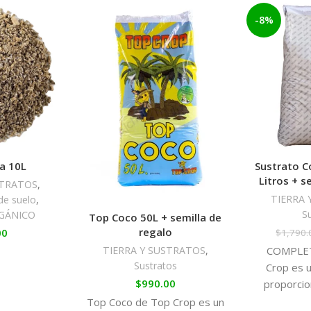
-8%
ta 10L
Sustrato C
Litros + s
STRATOS
,
TIERRA 
de suelo
,
S
GÁNICO
Top Coco 50L + semilla de
regalo
00
$
1,790.
TIERRA Y SUSTRATOS
,
COMPLET
Sustratos
Crop es 
$
990.00
proporcion
medio radic
Top Coco de Top Crop es un