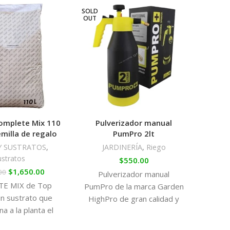
SOLD
OUT
omplete Mix 110
Pulverizador manual
B
emilla de regalo
PumPro 2lt
Y SUSTRATOS
,
JARDINERÍA
,
Riego
ustratos
P
$
550.00
$
1,650.00
00
Pulverizador manual
E MIX de Top
Ban
PumPro de la marca Garden
un sustrato que
alve
HighPro de gran calidad y
a a la planta el
segu
una capacidad de 2L, podrá
ular ideal para el
para 
aplicar sus productos