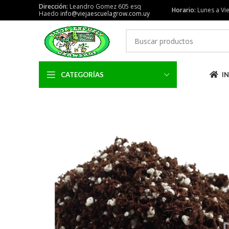
Dirección:
Leandro Gomez 605 esq
Horario:
Lunes a Vie
Haedo
info@viejaescuelagrow.com.uy
CATEGORÍAS
IN