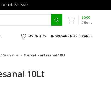
7 483
Tel:
453 19832
$
0.00
0
items
S
FAVORITOS
INGRESAR / REGISTRARSE
Sustratos
Sustrato artesanal 10Lt
esanal 10Lt