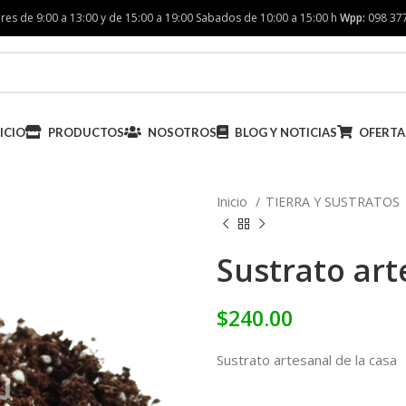
res de 9:00 a 13:00 y de 15:00 a 19:00 Sabados de 10:00 a 15:00 h
Wpp:
098 37
ICIO
PRODUCTOS
NOSOTROS
BLOG Y NOTICIAS
OFERTA
Inicio
TIERRA Y SUSTRATOS
Sustrato art
$
240.00
Sustrato artesanal de la casa