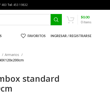
7 483
Tel:
453 19832
$
0.00
0
items
S
FAVORITOS
INGRESAR / REGISTRARSE
R
Armarios
240X120x200cm
mbox standard
0cm