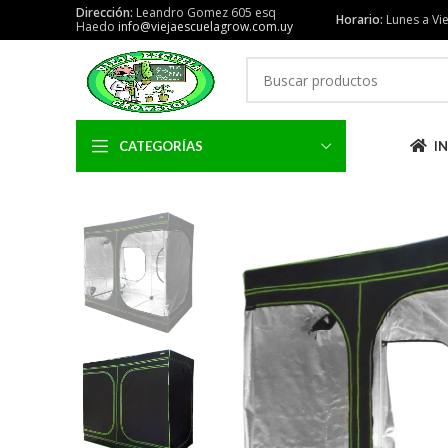
Dirección:
Leandro Gomez 605 esq
Horario:
Lunes a Vie
Haedo
info@viejaescuelagrow.com.uy
CATEGORÍAS
IN