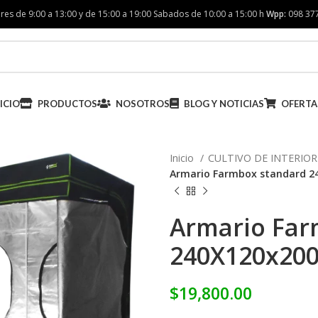
res de 9:00 a 13:00 y de 15:00 a 19:00 Sabados de 10:00 a 15:00 h
Wpp:
098 37
ICIO
PRODUCTOS
NOSOTROS
BLOG Y NOTICIAS
OFERTA
Inicio
CULTIVO DE INTERIO
Armario Farmbox standard 
Armario Far
240X120x20
$
19,800.00