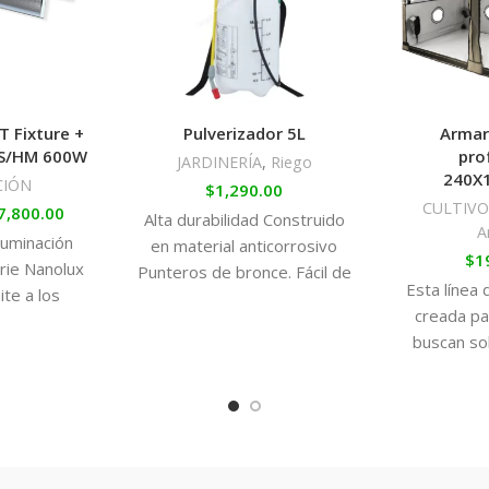
 Fixture +
Pulverizador 5L
Armar
S/HM 600W
pro
JARDINERÍA
,
Riego
240X
CIÓN
$
1,290.00
CULTIVO
7,800.00
Alta durabilidad Construido
A
luminación
en material anticorrosivo
$
1
rie Nanolux
Punteros de bronce. Fácil de
Esta línea
te a los
usar Presión de trabajo: 2.5
creada pa
vertir en
Bar Capacidad: 5 Litros
buscan so
inación que
sus
Son armar
resistent
puedes dis
sim