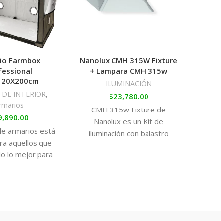
io Farmbox
Nanolux CMH 315W Fixture
AB
fessional
+ Lampara CMH 315w
120X200cm
ILUMINACIÓN
 DE INTERIOR
,
$
23,780.00
Abra
rmarios
CMH 315w Fixture de
suje
9,890.00
Nanolux es un Kit de
for
 de armarios está
iluminación con balastro
ab
ra aquellos que
electrónico de descarga
podrá
lo lo mejor para
cerámica, más conocido
de 
 cultivos.
como sistemas
segur
solta
ios de material
e y duradero que
tinguir incluso a
ple vista.