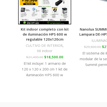
Kit indoor completo con kit
Nanolux SUMMIT
de iluminación HPS 600 w
Lampara DE-HP
regulable 120x120cm
ILUMINA
CULTIVO DE INTERIOR
,
$
2
$
29,800.00
Kit indoor
El sistema de i
$
18,500.00
$
21,490.00
modular de la se
El kit incluye: 1 armario de
Summit permi
120 x 120 x 200 cm 1 kit de
productores in
iluminación HPS 600 w
sistemas de ilum
regulable