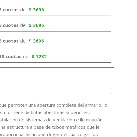
6 cuotas
de
$
3696
6 cuotas
de
$
3696
6 cuotas
de
$
3696
18 cuotas
de
$
1232
 que permiten una abertura completa del armario, lo
mismo. Tiene distintas aberturas superiores,
nstalación de sistemas de ventilación e iluminación,
na estructura a base de tubos metálicos que le
proporcionarán un buen lugar del cuál colgar los