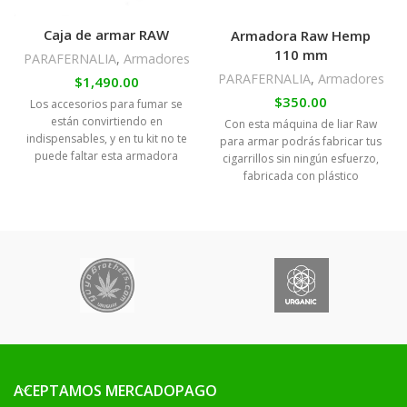
Caja de armar RAW
Armadora Raw Hemp
110 mm
PARAFERNALIA
,
Armadores
PARAFERNALIA
,
Armadores
$
1,490.00
$
350.00
Los accesorios para fumar se
están convirtiendo en
Con esta máquina de liar Raw
indispensables, y en tu kit no te
para armar podrás fabricar tus
puede faltar esta armadora
cigarrillos sin ningún esfuerzo,
automática RAW
Si no sabes
fabricada con plástico
enrolar porros o preferís
compuesto de
ahorra tiempo, esta armadora
es ideal para armar tus caños
al instante, de una manera muy
sencilla y ágil.
ACEPTAMOS MERCADOPAGO