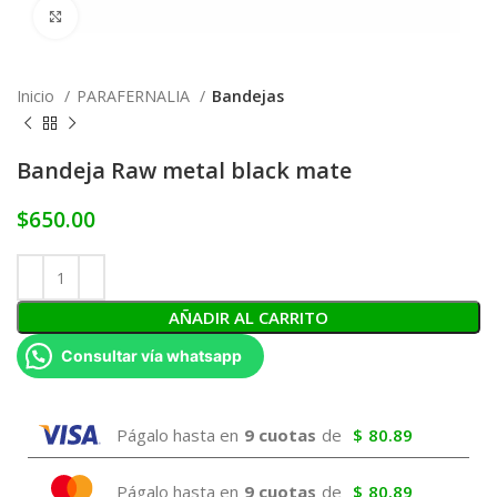
Click to enlarge
Inicio
PARAFERNALIA
Bandejas
Bandeja Raw metal black mate
$
650.00
AÑADIR AL CARRITO
Consultar vía whatsapp
Págalo hasta en
9 cuotas
de
$
80.89
Págalo hasta en
9 cuotas
de
$
80.89