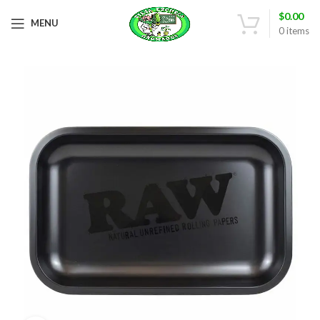
$
0.00
MENU
0
items