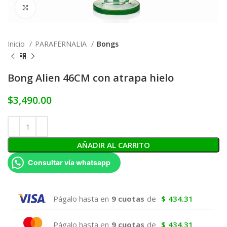
Click to enlarge
Inicio
PARAFERNALIA
Bongs
Bong Alien 46CM con atrapa hielo
$
3,490.00
AÑADIR AL CARRITO
Consultar vía whatsapp
Págalo hasta en
9 cuotas
de
$
434.31
Págalo hasta en
9 cuotas
de
$
434.31