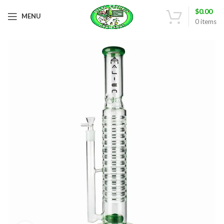
$
0.00
MENU
0
items