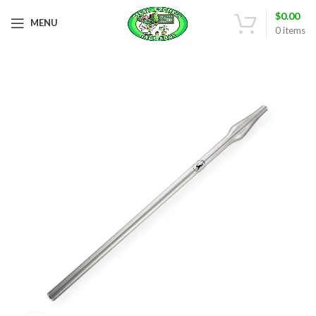
$
0.00
MENU
0
items