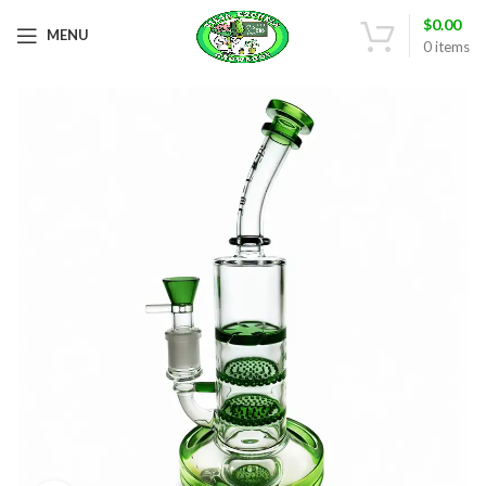
$
0.00
MENU
0
items