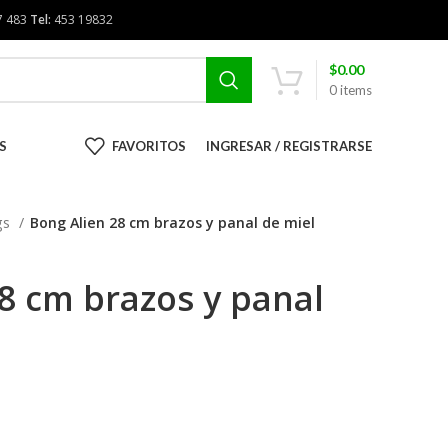
7 483
Tel:
453 19832
$
0.00
0
items
S
FAVORITOS
INGRESAR / REGISTRARSE
gs
Bong Alien 28 cm brazos y panal de miel
8 cm brazos y panal