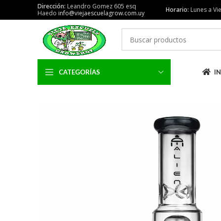
Dirección:
Leandro Gomez 605 esq
Horario:
Lunes a Vie
Haedo
info@viejaescuelagrow.com.uy
CATEGORÍAS
IN