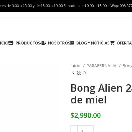
res de 9:00 a 13:00 y de 15:00 a 19:00 Sabados de 10:00 a 15:00 h
Wpp:
098 37
ICIO
PRODUCTOS
NOSOTROS
BLOG Y NOTICIAS
OFERTA
Inicio
PARAFERNALIA
Bon
Bong Alien 2
de miel
$
2,990.00