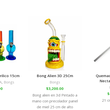
rilico 15cm
Bong Alien 3D 25Cm
Quemad
Necta
A
,
Bongs
Bongs
00
$
3,200.00
$
Bong alien en 3d Pintado a
21 c
mano con precolador panel
de miel 25 cm de alto