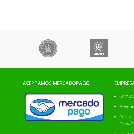
ACEPTAMOS MERCADOPAGO
EMPRES
Comprá
Pregun
Cómo c
Grow?
Trabaj