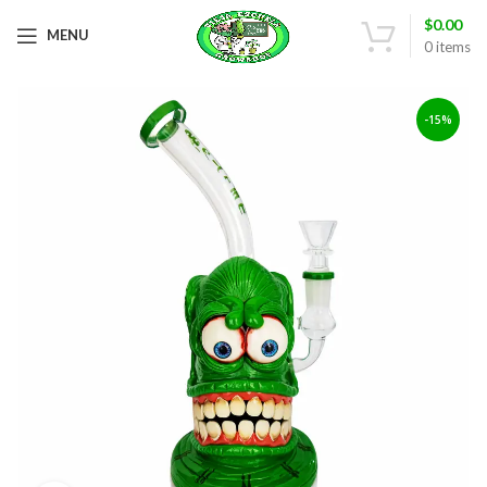
$
0.00
MENU
0
items
-15%