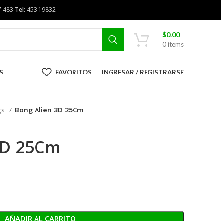
7 483
Tel:
453 19832
$
0.00
0
items
S
FAVORITOS
INGRESAR / REGISTRARSE
gs
Bong Alien 3D 25Cm
3D 25Cm
AÑADIR AL CARRITO