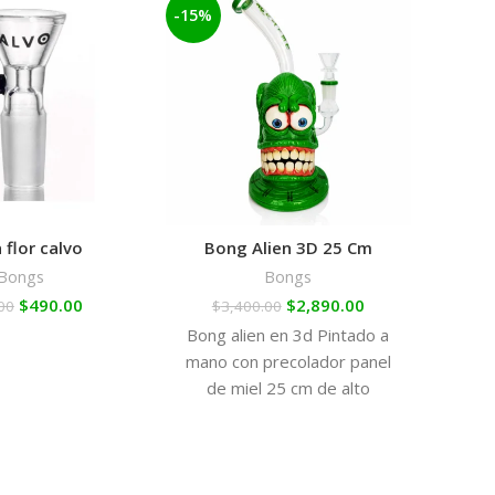
-15%
 flor calvo
Bong Alien 3D 25 Cm
Bongs
Bongs
PA
$
490.00
$
2,890.00
00
$
3,400.00
Bong alien en 3d Pintado a
Transf
mano con precolador panel
en un
de miel 25 cm de alto
Top P
inno
fuma
sesi
Bong