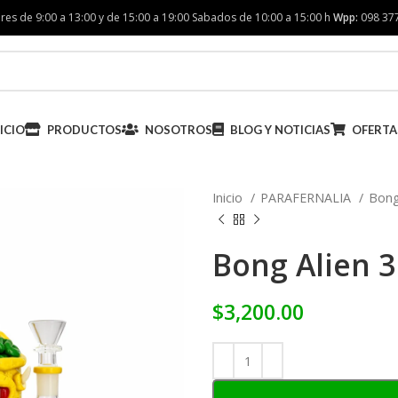
res de 9:00 a 13:00 y de 15:00 a 19:00 Sabados de 10:00 a 15:00 h
Wpp:
098 37
ICIO
PRODUCTOS
NOSOTROS
BLOG Y NOTICIAS
OFERTA
Inicio
PARAFERNALIA
Bon
Bong Alien 
$
3,200.00