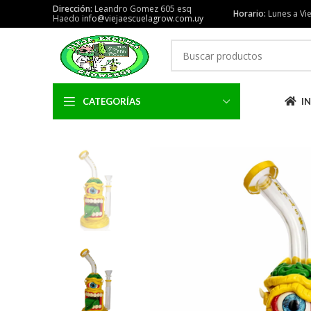
Dirección:
Leandro Gomez 605 esq
Horario:
Lunes a Vie
Haedo
info@viejaescuelagrow.com.uy
CATEGORÍAS
IN