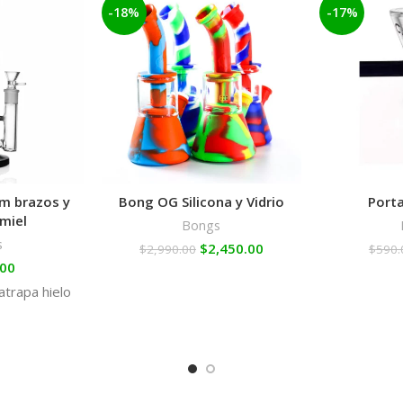
-18%
-17%
cm brazos y
Bong OG Silicona y Vidrio
Porta
 miel
Bongs
s
$
2,450.00
$
2,990.00
$
590.
.00
trapa hielo