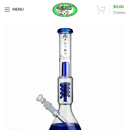
$
0.00
MENU
0
items