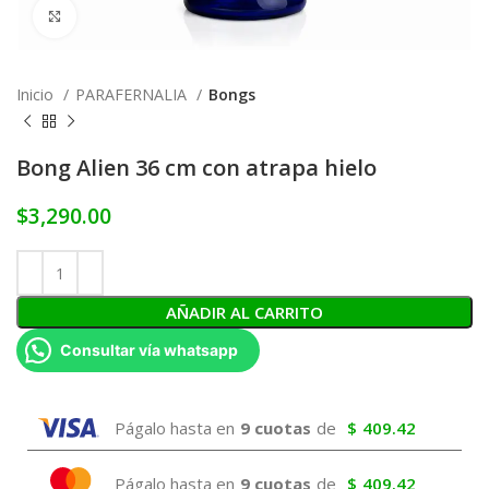
Click to enlarge
Inicio
PARAFERNALIA
Bongs
Bong Alien 36 cm con atrapa hielo
$
3,290.00
AÑADIR AL CARRITO
Consultar vía whatsapp
Págalo hasta en
9 cuotas
de
$
409.42
Págalo hasta en
9 cuotas
de
$
409.42