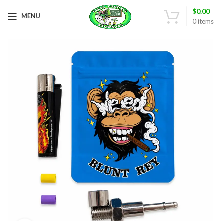
$
0.00
MENU
0
items