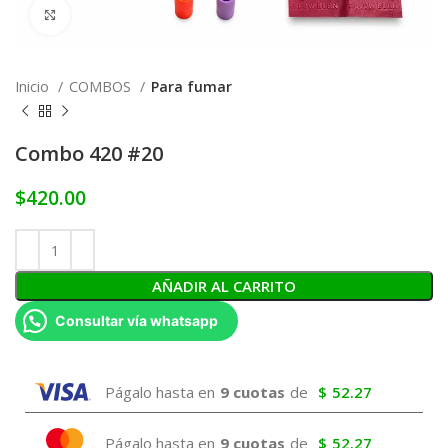
Click to enlarge
Inicio
COMBOS
Para fumar
Combo 420 #20
$
420.00
AÑADIR AL CARRITO
Consultar vía whatsapp
Págalo hasta en
9 cuotas
de
$
52.27
Págalo hasta en
9 cuotas
de
$
52.27