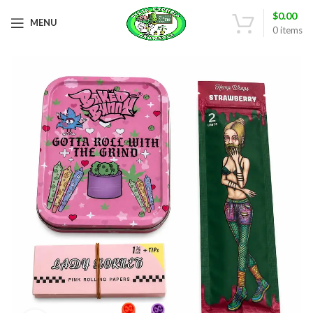
$
0.00
MENU
0
items