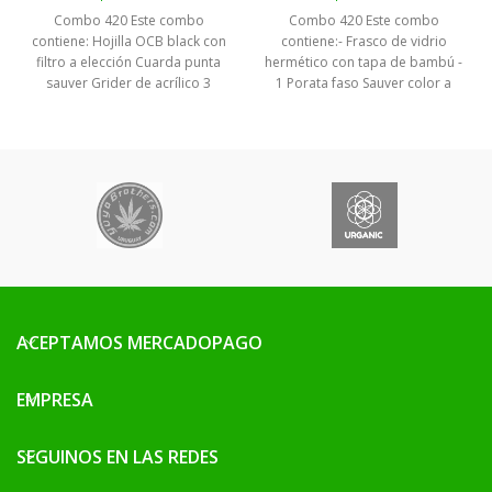
Combo 420 Este combo
Combo 420 Este combo
contiene: Hojilla OCB black con
contiene:- Frasco de vidrio
filtro a elección Cuarda punta
hermético con tapa de bambú -
sauver Grider de acrílico 3
1 Porata faso Sauver color a
partes con depósito
elección -Encendedor Clipper
Encendedor Clipper a elección
diseño a elección
ACEPTAMOS MERCADOPAGO
EMPRESA
SEGUINOS EN LAS REDES