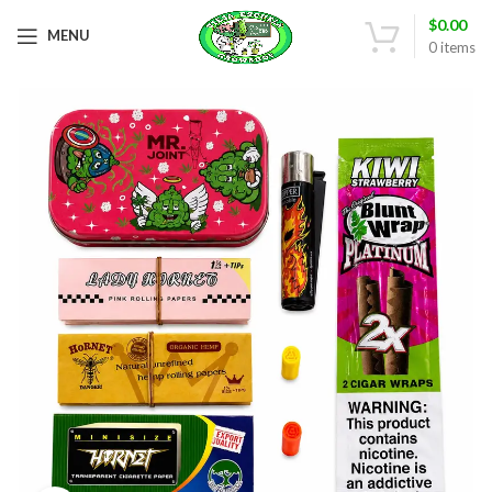
$
0.00
MENU
0
items