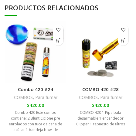
PRODUCTOS RELACIONADOS
Combo 420 #24
COMBO 420 #28
COMBOS
,
Para fumar
COMBOS
,
Para fumar
$
420.00
$
420.00
Combo 420 Este combo
COMBO 420 1 Pipa bala
contiene: 2 Blunt Ciclone pre
desarmable 1 encendedor
enrolados con tuca de caña de
Clipper 1 repuesto de filtros
azúcar 1 bandeja bowl de
silicona 1 hojilla india orgánica