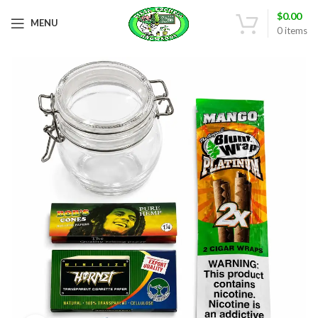
$
0.00
MENU
0
items