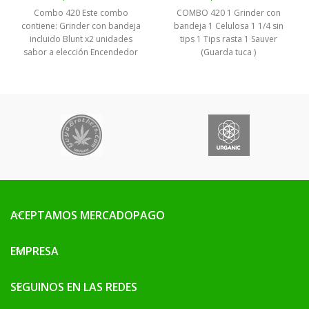
Combo 420 Este combo
COMBO 420 1 Grinder con
contiene: Grinder con bandeja
bandeja 1 Celulosa 1 1/4 sin
incluido Blunt x2 unidades
tips 1 Tips rasta 1 Sauver
sabor a elección Encendedor
(Guarda tuca )
Clipper diseño a elección
Hojillas hornet orgánicas con
filtro tamaño 1 1/4
ACEPTAMOS MERCADOPAGO
EMPRESA
SEGUINOS EN LAS REDES