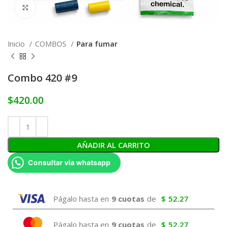
Click to enlarge
Inicio
COMBOS
Para fumar
Combo 420 #9
$
420.00
AÑADIR AL CARRITO
Consultar vía whatsapp
Págalo hasta en
9 cuotas
de
$
52.27
Págalo hasta en
9 cuotas
de
$
52.27