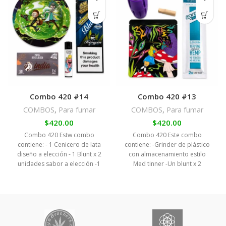
Combo 420 #14
Combo 420 #13
COMBOS
,
Para fumar
COMBOS
,
Para fumar
$
420.00
$
420.00
Combo 420 Estw combo
Combo 420 Este combo
contiene: - 1 Cenicero de lata
contiene: -Grinder de plástico
diseño a elección - 1 Blunt x 2
con almacenamiento estilo
unidades sabor a elección -1
Med tinner -Un blunt x 2
Pquete de hojillas de celulosa
unidades sabor a elección - 1
(transparente) con filtros - 1
Tuca de caña de azúcar -1
Encendedor Clipper diseño a
Bolsa de almacenamiento para
elección
transporte anti olor