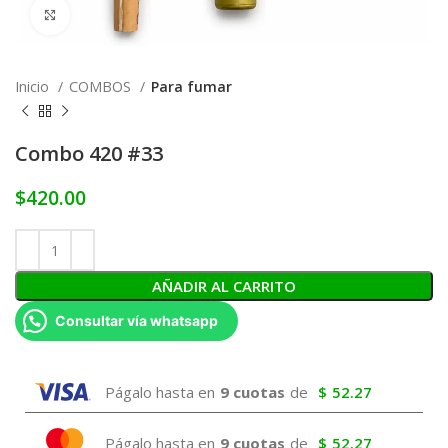
Click to enlarge
Inicio
COMBOS
Para fumar
Combo 420 #33
$
420.00
AÑADIR AL CARRITO
Consultar vía whatsapp
Págalo hasta en
9 cuotas
de
$
52.27
Págalo hasta en
9 cuotas
de
$
52.27