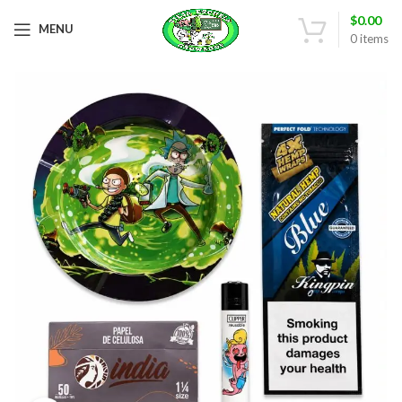
$
0.00
MENU
0
items