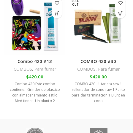
SOLD
OUT
Combo 420 #13
COMBO 420 #30
COMBOS
,
Para fumar
COMBOS
,
Para fumar
$
420.00
$
420.00
Combo 420 Este combo
COMBO 420 1 tarjeta raw 1
contiene: -Grinder de plástico
rellenador de cono raw 1 Palito
con almacenamiento estilo
para dar terminacion 1 Blunt en
Med tinner -Un blunt x 2
cono
unidades sabor a elección - 1
Tuca de caña de azúcar -1
Bolsa de almacenamiento para
transporte anti olor