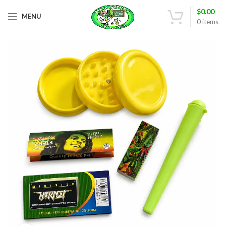
$
0.00
MENU
0
items