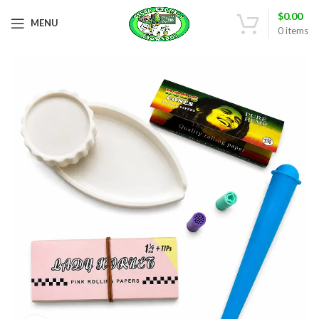
$
0.00
MENU
0
items