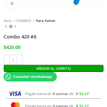
Click to enlarge
Inicio
COMBOS
Para fumar
Combo 420 #6
$
420.00
AÑADIR AL CARRITO
Consultar vía whatsapp
Págalo hasta en
9 cuotas
de
$
52.27
Págalo hasta en
9 cuotas
de
$
52.27