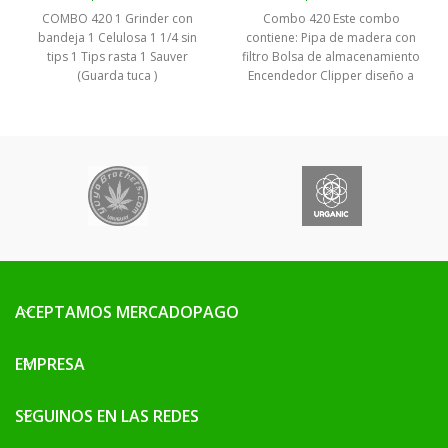
COMBO 420 1 Grinder con
Combo 420 Este combo
bandeja 1 Celulosa 1 1/4 sin
contiene: Pipa de madera con
tips 1 Tips rasta 1 Sauver
filtro Bolsa de almacenamiento
(Guarda tuca )
Encendedor Clipper diseño a
elección Bolsa de
almacenamiento diseño a
elección 2 filtros
biodegradables
ACEPTAMOS MERCADOPAGO
EMPRESA
SEGUINOS EN LAS REDES