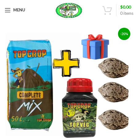
$
0.00
MENU
0
items
-26%