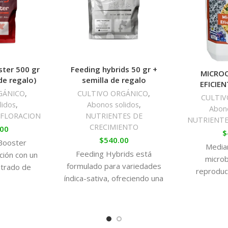
Puede combinarse sin problema
efectividad durante la fase ge
para obtener resultados ópti
🔥 Feeding PK Booster – el imp
cosechas de máxima calidad.
ster 500 gr
Feeding hybrids 50 gr +
MICRO
de regalo)
semilla de regalo
EFICIE
GÁNICO
,
CULTIVO ORGÁNICO
,
CULTIV
lidos
,
Abonos solidos
,
Abono
 FLORACION
NUTRIENTES DE
NUTRIENTE
CRECIMIENTO
.00
$
$
540.00
Booster
Median
Feeding Hybrids está
ación con un
microb
formulado para variedades
ntrado de
reproduc
índica-sativa, ofreciendo una
o. Favorece
esp
nutrición equilibrada que
de flores
microorgan
estimula un crecimiento
ensas y
fot
vigoroso y una floración
mizando el
actinobact
abundante. Ideal para