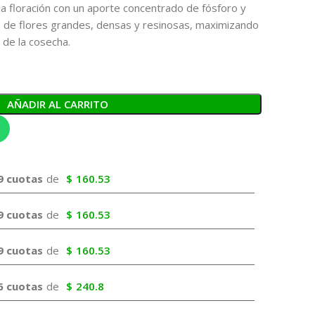
a floración con un aporte concentrado de fósforo y
n de flores grandes, densas y resinosas, maximizando
l de la cosecha.
AÑADIR AL CARRITO
9 cuotas
de
$
160.53
9 cuotas
de
$
160.53
9 cuotas
de
$
160.53
6 cuotas
de
$
240.8