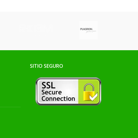
plantas híbridas fuertes,
cas, levaduras y
sanas y productivas.
amentosos) para
 luego en elevada
ración en los
ultivos.
SITIO SEGURO