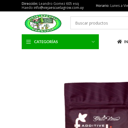
Dirección:
Leandro Gomez 605 esq
Horario:
Lunes a Vie
Haedo
info@viejaescuelagrow.com.uy
CATEGORÍAS
IN