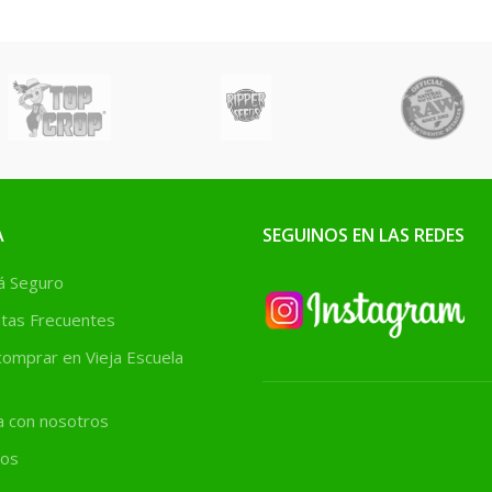
calidad final
acidolácti
plantas híbridas fuertes,
echa.
hongos fil
sanas y productivas.
aplicarlos
concent
c
A
SEGUINOS EN LAS REDES
 Seguro
tas Frecuentes
omprar en Vieja Escuela
a con nosotros
os