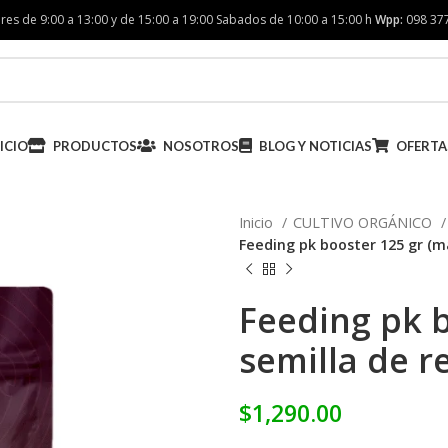
res de 9:00 a 13:00 y de 15:00 a 19:00 Sabados de 10:00 a 15:00 h
Wpp:
098 37
ICIO
PRODUCTOS
NOSOTROS
BLOG Y NOTICIAS
OFERTA
Inicio
CULTIVO ORGÁNICO
Feeding pk booster 125 gr (m
Feeding pk b
semilla de r
$
1,290.00