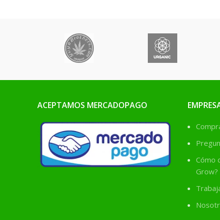
rendimiento y la 
plantas híbridas fuertes,
de la cos
sanas y productivas.
ACEPTAMOS MERCADOPAGO
EMPRES
Comprá
Pregun
Cómo c
Grow?
Trabaj
Nosotr