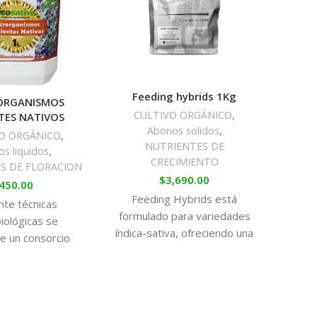
 con la línea completa Feeding, potenciando su
nerativa. Mantener un control regular de pH y EC
mos.
ulso definitivo para una floración explosiva y
Feeding hybrids 1Kg
Bo
ORGANISMOS
s
CULTIVO ORGÁNICO
,
NTES NATIVOS
C
Abonos solidos
,
O ORGÁNICO
,
NUTRIENTES DE
s liquidos
,
CRECIMIENTO
S DE FLORACION
$
3,690.00
450.00
Feeding Hybrids está
te técnicas
Es un
formulado para variedades
iológicas se
ela
índica-sativa, ofreciendo una
e un consorcio
nutrición equilibrada que
ecífico de
estimula un crecimiento
ismos (bacterias
selecc
vigoroso y una floración
otróficas,
condi
abundante. Ideal para
erias, bacterias
r