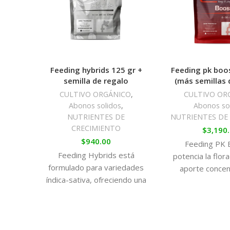
Feeding hybrids 125 gr +
Feeding pk boo
semilla de regalo
(más semillas 
CULTIVO ORGÁNICO
,
CULTIVO OR
Abonos solidos
,
Abonos so
NUTRIENTES DE
NUTRIENTES DE
CRECIMIENTO
$
3,190
$
940.00
Feeding PK 
Feeding Hybrids está
potencia la flor
formulado para variedades
aporte conce
índica-sativa, ofreciendo una
fósforo y potasi
nutrición equilibrada que
la formación 
estimula un crecimiento
grandes, d
vigoroso y una floración
resinosas, maxi
abundante. Ideal para