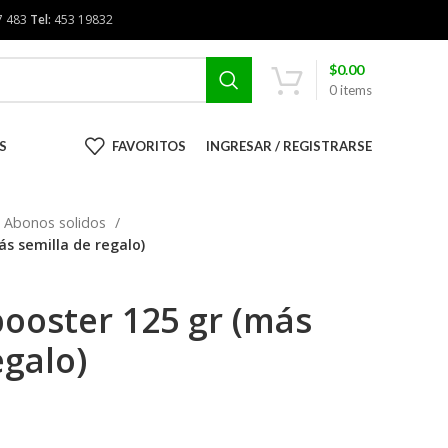
7 483
Tel:
453 19832
$
0.00
0
items
S
FAVORITOS
INGRESAR / REGISTRARSE
Abonos solidos
ás semilla de regalo)
ooster 125 gr (más
egalo)