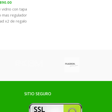
890.00
 vidrio con tapa
-Fras
co mas regulador
de 
d x2 de regalo
2,5 x 34,5 cm
SITIO SEGURO