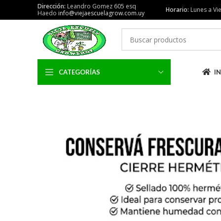
Dirección:
Leandro Gomez 605 esq
Horario:
Lunes a Vie
Haedo
info@viejaescuelagrow.com.uy
CATEGORÍAS
IN