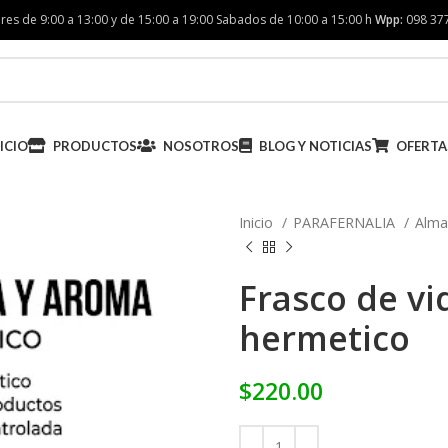
res de 9:00 a 13:00 y de 15:00 a 19:00 Sabados de 10:00 a 15:00 h
Wpp:
098 37
ICIO
PRODUCTOS
NOSOTROS
BLOG Y NOTICIAS
OFERTA
Inicio
PARAFERNALIA
Alma
Frasco de vi
hermetico
$
220.00