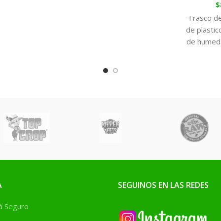
$
-Frasco de
de plasti
de humeda
-10l 2
A
SEGUINOS EN LAS REDES
 Seguro