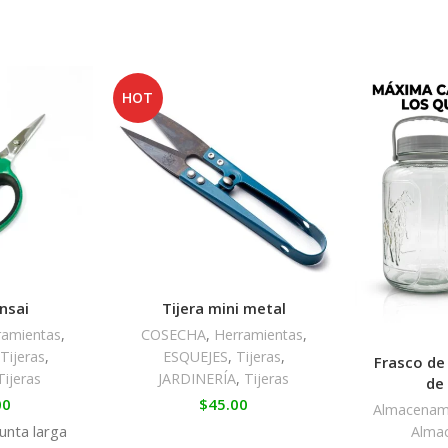
HOT
nsai
Tijera mini metal
ramientas
,
COSECHA
,
Herramientas
,
,
Tijeras
,
ESQUEJES
,
Tijeras
,
Frasco de 
Tijeras
JARDINERÍA
,
Tijeras
de 
00
$
45.00
Almacenam
unta larga
Alma