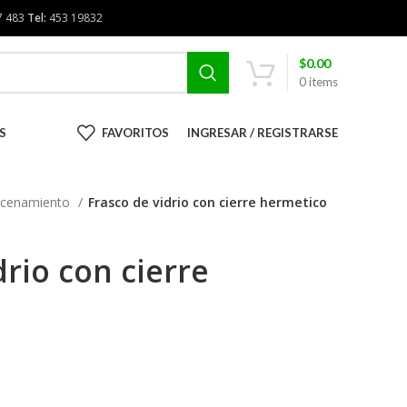
7 483
Tel:
453 19832
$
0.00
0
items
S
FAVORITOS
INGRESAR / REGISTRARSE
cenamiento
Frasco de vidrio con cierre hermetico
drio con cierre