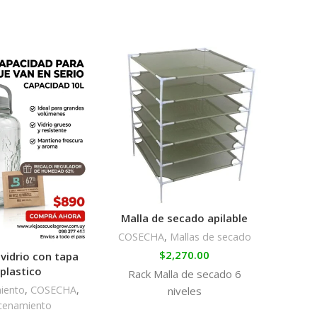
Malla de secado apilable
COSECHA
,
Mallas de secado
$
2,270.00
vidrio con tapa
Frasc
plastico
Rack Malla de secado 6
iento
,
COSECHA
,
Alma
niveles
cenamiento