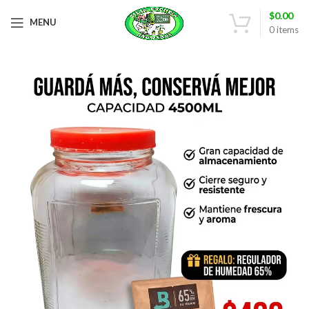
$
0.00
MENU
0
items