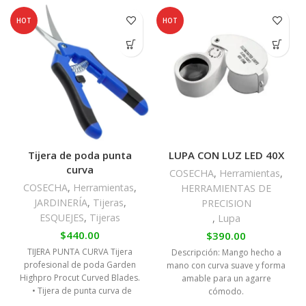
HOT
HOT
Tijera de poda punta
LUPA CON LUZ LED 40X
curva
COSECHA
,
Herramientas
,
COSECHA
,
Herramientas
,
HERRAMIENTAS DE
JARDINERÍA
,
Tijeras
,
PRECISION
ESQUEJES
,
Tijeras
,
Lupa
$
440.00
$
390.00
TIJERA PUNTA CURVA Tijera
Descripción: Mango hecho a
profesional de poda Garden
mano con curva suave y forma
Highpro Procut Curved Blades.
amable para un agarre
• Tijera de punta curva de
cómodo.
gran