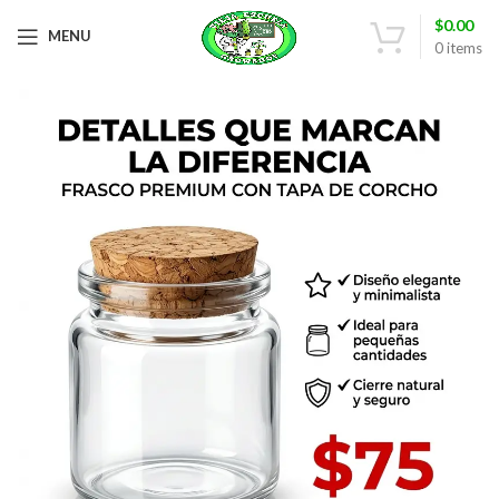
$
0.00
MENU
0
items