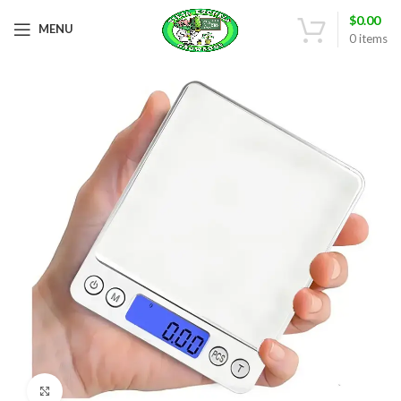
$
0.00
MENU
0
items
Click to enlarge