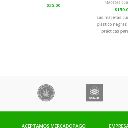
Macetas cu
$
25.00
$
150.
Las macetas cu
plástico negras
prácticas para
marihuana en in
que nos pe
aprovechar a
nuestro es
Disponemos de 
gama que abarc
necesida
ACEPTAMOS MERCADOPAGO
EMPRES