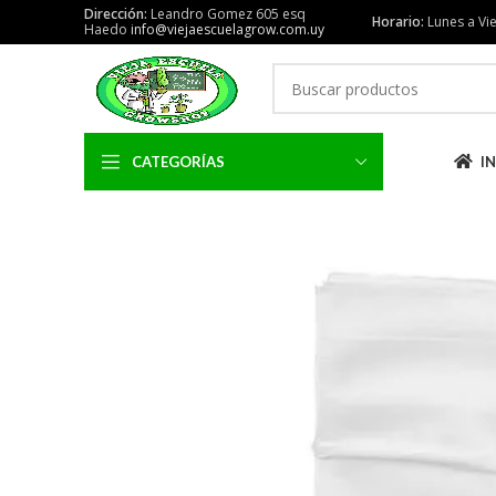
Dirección:
Leandro Gomez 605 esq
Horario:
Lunes a Vie
Haedo
info@viejaescuelagrow.com.uy
CATEGORÍAS
IN