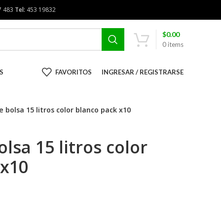
7 483
Tel:
453 19832
$
0.00
0
items
S
FAVORITOS
INGRESAR / REGISTRARSE
 bolsa 15 litros color blanco pack x10
lsa 15 litros color
 x10