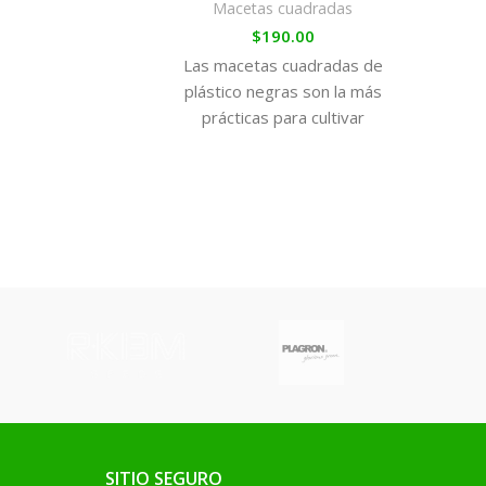
Macetas cuadradas
$
190.00
Las macetas cuadradas de
plástico negras son la más
prácticas para cultivar
marihuana en interior, ya
que nos permiten
aprovechar al máximo
nuestro espacio.
Disponemos de una amplia
gama que abarca todas las
necesidades.
SITIO SEGURO