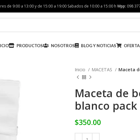
res de 9:00 a 13:00 y de 15:00 a 19:00 Sabados de 10:00 a 15:00 h
Wpp:
098 37
ICIO
PRODUCTOS
NOSOTROS
BLOG Y NOTICIAS
OFERTA
Inicio
MACETAS
Maceta de
Maceta de bo
blanco pack
$
350.00