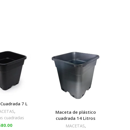
Cuadrada 7 L
ACETAS
,
Maceta de plástico
Ma
s cuadradas
cuadrada 14 Litros
$
80.00
MACETAS
,