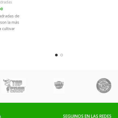
adradas
00
adradas de
 son la más
 cultivar
terior, ya
rmiten
l máximo
pacio.
una amplia
a todas las
des.
A
SEGUINOS EN LAS REDES