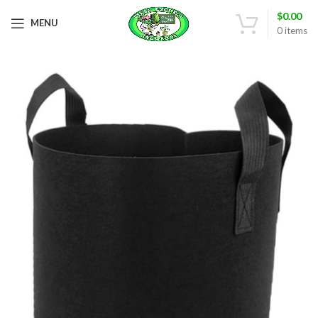
$
0.00
MENU
0
items