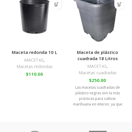
Maceta redonda 10 L
Maceta de plástico
cuadrada 18 Litros
MACETAS
,
MACETAS
,
Macetas redondas
Macetas cuadradas
$
110.00
$
250.00
Las macetas cuadradas de
plástico negras son la más
prácticas para cultivar
marihuana en interior, ya que
nos permiten aprovechar al
máximo nuestro espacio.
Disponemos de una amplia
gama que abarca todas las