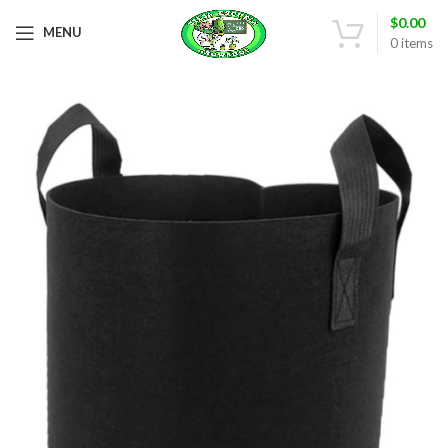
$
0.00
MENU
0
items