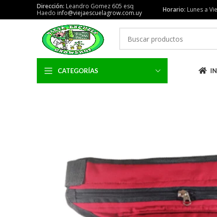
Dirección:
Leandro Gomez 605 esq
Horario:
Lunes a Vie
Haedo
info@viejaescuelagrow.com.uy
CATEGORÍAS
IN