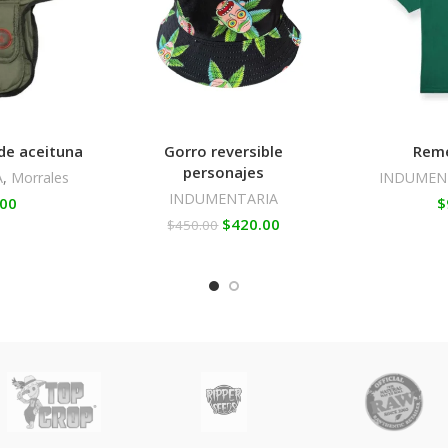
de aceituna
Gorro reversible
Rem
personajes
A
,
Morrales
INDUMEN
INDUMENTARIA
.00
$
$
420.00
$
450.00