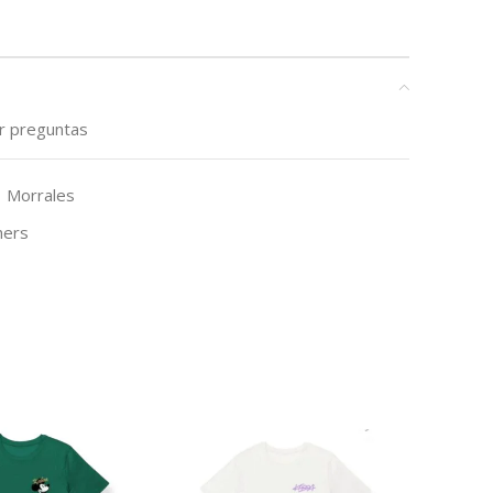
ar preguntas
Morrales
hers