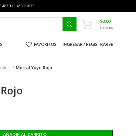
7 483
Tel:
453 19832
$
0.00
0
items
S
FAVORITOS
INGRESAR / REGISTRARSE
rales
Morral Yuyo Rojo
 Rojo
AÑADIR AL CARRITO